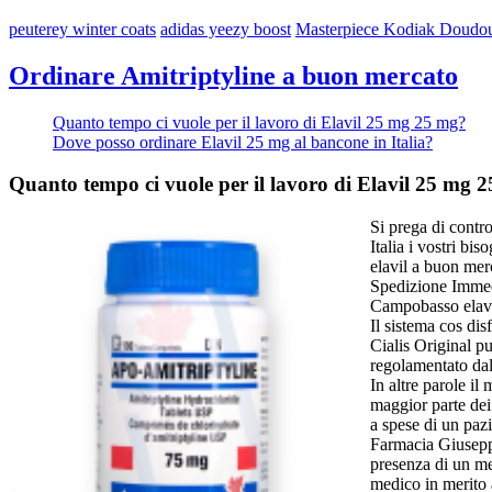
peuterey winter coats
adidas yeezy boost
Masterpiece Kodiak Doudou
Ordinare Amitriptyline a buon mercato
Quanto tempo ci vuole per il lavoro di Elavil 25 mg 25 mg?
Dove posso ordinare Elavil 25 mg al bancone in Italia?
Quanto tempo ci vuole per il lavoro di Elavil 25 mg 
Si prega di contro
Italia i vostri b
elavil a buon mer
Spedizione Immed
Campobasso elav
Il sistema cos di
Cialis Original p
regolamentato dal
In altre parole i
maggior parte dei
a spese di un pazi
Farmacia Giuseppu
presenza di un me
medico in merito 