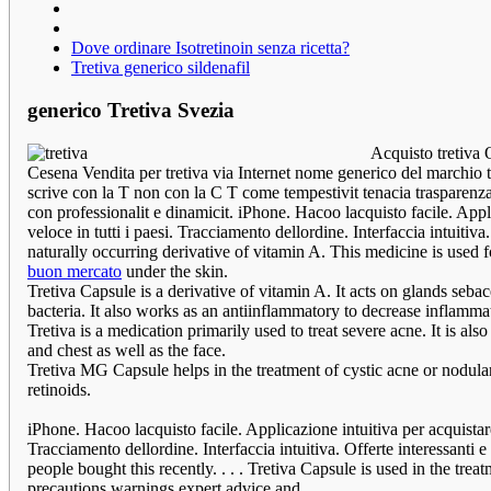
Dove ordinare Isotretinoin senza ricetta?
Tretiva generico sildenafil
generico Tretiva Svezia
Acquisto tretiva 
Cesena Vendita per tretiva via Internet nome generico del marchio t
scrive con la T non con la C T come tempestivit tenacia trasparenza
con professionalit e dinamicit. iPhone. Hacoo lacquisto facile. App
veloce in tutti i paesi. Tracciamento dellordine. Interfaccia intuitiv
naturally occurring derivative of vitamin A. This medicine is used 
buon mercato
under the skin.
Tretiva Capsule is a derivative of vitamin A. It acts on glands seb
bacteria. It also works as an antiinflammatory to decrease inflamma
Tretiva is a medication primarily used to treat severe acne. It is als
and chest as well as the face.
Tretiva MG Capsule helps in the treatment of cystic acne or nodula
retinoids.
iPhone. Hacoo lacquisto facile. Applicazione intuitiva per acquistar
Tracciamento dellordine. Interfaccia intuitiva. Offerte interessanti
people bought this recently. . . . Tretiva Capsule is used in the tre
precautions warnings expert advice and