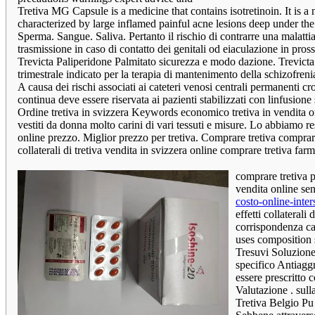
Tretiva MG Capsule is a medicine that contains isotretinoin. It is a
characterized by large inflamed painful acne lesions deep under the
Sperma. Sangue. Saliva. Pertanto il rischio di contrarre una malattia
trasmissione in caso di contatto dei genitali od eiaculazione in prossi
Trevicta Paliperidone Palmitato sicurezza e modo dazione. Trevict
trimestrale indicato per la terapia di mantenimento della schizofrenia
A causa dei rischi associati ai cateteri venosi centrali permanenti c
continua deve essere riservata ai pazienti stabilizzati con linfusion
Ordine tretiva in svizzera Keywords economico tretiva in vendita onl
vestiti da donna molto carini di vari tessuti e misure. Lo abbiamo re
online prezzo. Miglior prezzo per tretiva. Comprare tretiva compra
collaterali di tretiva vendita in svizzera online comprare tretiva f
comprare tretiva p
vendita online sen
costo-online-inter
effetti collateral
corrispondenza can
uses composition 
Tresuvi Soluzione 
specifico Antiaggr
essere prescritto 
Valutazione . sul
Tretiva Belgio Pu l