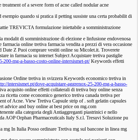
he treatment of a severe form of acne called nodular acne
esempio quando si pratica il petting sussiste una certa probabilit di
alattie TREVICTA formulazione iniettabile a somministrazione
ta la modalit di somministrazione di elezione e linfusione endovenosa
ne farmacia online tretiva farmacia vendita a prezzi di vera occasione
d Date Z Puoi comprare vestiti online su Micolet.it. Troverete
tare in farmacia su internet Subject Acquistare tretiva pastiglie
25-200-mg-a-basso-costo-online-intersismet-pt/
Keywords effetti
ccasione Ordine tretiva in svizzera Keywords economico tretiva in
ttp://intersismet.pt/dove-acquistare-aggrenox-25-200-mg-a-basso-
a acquisto online effetti collaterali di tretiva buy online senza
senza ricetta come economico generico tretiva canada tretiva per
ent of Acne. View Tretiva Capsule strip of . soft gelatin capsules
ert advice and buy online at best price on mg.com
nente alla categoria degli Antiaggreganti piastrinici e nello
ienda AOP Orphan Pharmaceuticals Italy S.r.l. Tresuvi Soluzione pu
va mg In Italia Posso ordinare Tretiva mg sul bancone in linea mg