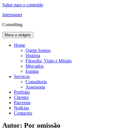
Saltar para o conteúdo
Intersismet
Consulting
Menu e widgets
Home
Quem Somos
História
Filosofia, Visão e Missão
Mercados
Equipa
Serviços
Consultoria
Assessoria
Portfolio
Clientes
Parcerias
Notícias
Contactos
Autor:
Por omissão