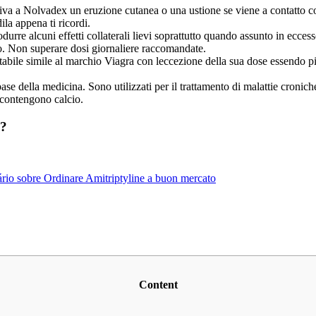
va a Nolvadex un eruzione cutanea o una ustione se viene a contatto c
la appena ti ricordi.
re alcuni effetti collaterali lievi soprattutto quando assunto in ecces
o. Non superare dosi giornaliere raccomandate.
abile simile al marchio Viagra con leccezione della sua dose essendo p
se della medicina. Sono utilizzati per il trattamento di malattie croniche 
i contengono calcio.
a?
rio
sobre Ordinare Amitriptyline a buon mercato
Content