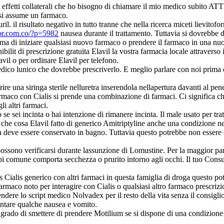
ni effetti collaterali che ho bisogno di chiamare il mio medico sub
o si assume un farmaco.
 Monuril. il risultato negativo in tutto tranne che nella ricerca mice
mor.com.co/?p=5982
nausea durante il trattamento. Tuttavia si dovrebbe di
prima di iniziare qualsiasi nuovo farmaco o prendere il farmaco in una nu
ilit di prescrizione gratuita Elavil la vostra farmacia locale attraverso 
vil o per ordinare Elavil per telefono.
ico lunico che dovrebbe prescriverlo. E meglio parlare con noi prima
e una siringa sterile nelluretra inserendola nellapertura davanti al pene
rmaco con Cialis si prende una combinazione di farmaci. Ci significa c
i altri farmaci.
sei incinta o hai intenzione di rimanere incinta. Il male usato per tratta
 che cosa Elavil fatto di generico Amitriptyline anche una condizione n
 deve essere conservato in bagno. Tuttavia questo potrebbe non essere 
possono verificarsi durante lassunzione di Lomustine. Per la maggior parte
 pi comune comporta secchezza o prurito intorno agli occhi. Il tuo Cons
s Cialis generico con altri farmaci in questa famiglia di droga questo p
farmaco noto per interagire con Cialis o qualsiasi altro farmaco prescriz
e lo script medico Nolvadex per il resto della vita senza il consiglio d
entare qualche nausea e vomito.
grado di smettere di prendere Motilium se si dispone di una condizione d