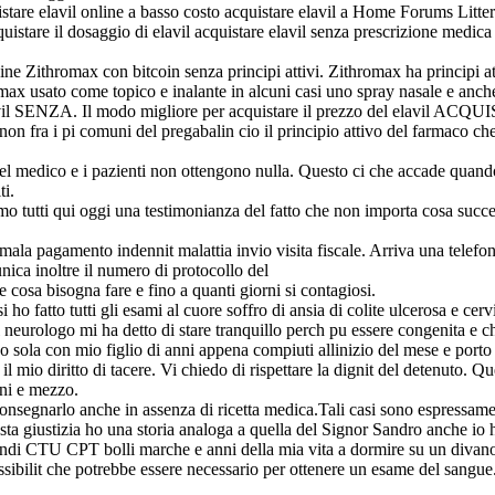
tare elavil online a basso costo acquistare elavil a Home Forums Littera
stare il dosaggio di elavil acquistare elavil senza prescrizione medica
ne Zithromax con bitcoin senza principi attivi. Zithromax ha principi
ax usato come topico e inalante in alcuni casi uno spray nasale e anch
vil SENZA. Il modo migliore per acquistare il prezzo del elavil ACQUI
on fra i pi comuni del pregabalin cio il principio attivo del farmaco che
 medico e i pazienti non ottengono nulla. Questo ci che accade quando v
ti.
mo tutti qui oggi una testimonianza del fatto che non importa cosa succ
mmala pagamento indennit malattia invio visita fiscale. Arriva una telef
ica inoltre il numero di protocollo del
 cosa bisogna fare e fino a quanti giorni si contagiosi.
i ho fatto tutti gli esami al cuore soffro di ansia di colite ulcerosa e ce
neurologo mi ha detto di stare tranquillo perch pu essere congenita e c
 sola con mio figlio di anni appena compiuti allinizio del mese e porto
 mio diritto di tacere. Vi chiedo di rispettare la dignit del detenuto. Q
rni e mezzo.
consegnarlo anche in assenza di ricetta medica.Tali casi sono espressamen
ta giustizia ho una storia analoga a quella del Signor Sandro anche io h
quindi CTU CPT bolli marche e anni della mia vita a dormire su un diva
ssibilit che potrebbe essere necessario per ottenere un esame del sang