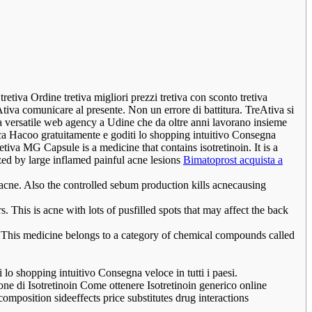
etiva Ordine tretiva migliori prezzi tretiva con sconto tretiva
tiva comunicare al presente. Non un errore di battitura. TreAtiva si
sta versatile web agency a Udine che da oltre anni lavorano insieme
rica Hacoo gratuitamente e goditi lo shopping intuitivo Consegna
retiva MG Capsule is a medicine that contains isotretinoin. It is a
ized by large inflamed painful acne lesions
Bimatoprost acquista a
 acne. Also the controlled sebum production kills acnecausing
s. This is acne with lots of pusfilled spots that may affect the back
t. This medicine belongs to a category of chemical compounds called
 lo shopping intuitivo Consegna veloce in tutti i paesi.
ione di Isotretinoin Come ottenere Isotretinoin generico online
 composition sideeffects price substitutes drug interactions