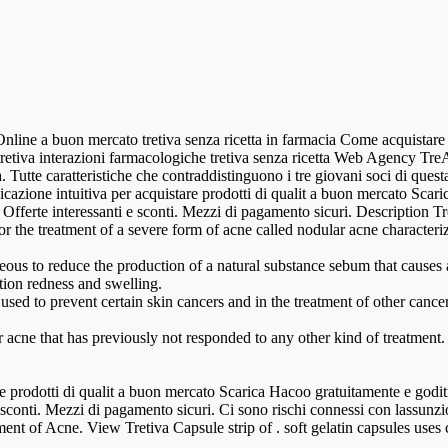
Online a buon mercato tretiva senza ricetta in farmacia Come acquistare tr
retiva interazioni farmacologiche tretiva senza ricetta Web Agency TreA
. Tutte caratteristiche che contraddistinguono i tre giovani soci di que
licazione intuitiva per acquistare prodotti di qualit a buon mercato Sca
a. Offerte interessanti e sconti. Mezzi di pagamento sicuri. Description T
for the treatment of a severe form of acne called nodular acne character
aceous to reduce the production of a natural substance sebum that causes
tion redness and swelling.
o used to prevent certain skin cancers and in the treatment of other cancer
r acne that has previously not responded to any other kind of treatmen
e prodotti di qualit a buon mercato Scarica Hacoo gratuitamente e goditi
 e sconti. Mezzi di pagamento sicuri. Ci sono rischi connessi con lassunz
atment of Acne. View Tretiva Capsule strip of . soft gelatin capsules uses