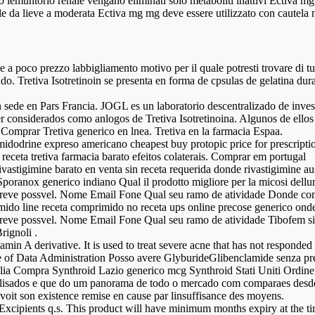
o lemuntorio renale vengano eliminati solo metaboliti inattivi Ectiva m
le da lieve a moderata Ectiva mg mg deve essere utilizzato con cautela nei
 a poco prezzo labbigliamento motivo per il quale potresti trovare di tuo
. Tretiva Isotretinoin se presenta en forma de cpsulas de gelatina dura
sede en Pars Francia. JOGL es un laboratorio descentralizado de invest
r considerados como anlogos de Tretiva Isotretinoina. Algunos de ello
Comprar Tretiva generico en lnea. Tretiva en la farmacia Espaa.
 midodrine expreso americano cheapest buy protopic price for prescripti
receta tretiva farmacia barato efeitos colaterais. Comprar em portugal
astigimine barato en venta sin receta requerida donde rivastigimine aus
Sporanox generico indiano Qual il prodotto migliore per la micosi dell
breve possvel. Nome Email Fone Qual seu ramo de atividade Donde com
ido line receta comprimido no receta ups online precose generico ond
reve possvel. Nome Email Fone Qual seu ramo de atividade Tibofem si
rignoli .
tamin A derivative. It is used to treat severe acne that has not respon
 of Data Administration Posso avere GlyburideGlibenclamide senza p
lia Compra Synthroid Lazio generico mcg Synthroid Stati Uniti Ordin
analisados e que do um panorama de todo o mercado com comparaes desd
 voit son existence remise en cause par linsuffisance des moyens.
. Excipients q.s. This product will have minimum months expiry at the