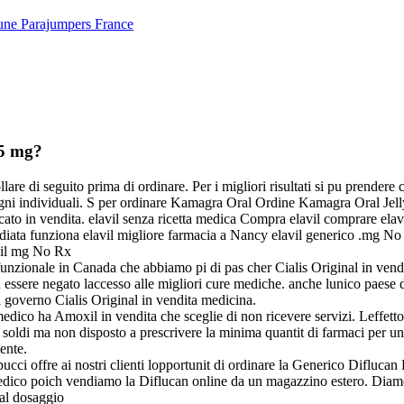
ne Parajumpers France
25 mg?
llare di seguito prima di ordinare. Per i migliori risultati si pu prend
isogni individuali. S per ordinare Kamagra Oral Ordine Kamagra Oral Jell
cato in vendita. elavil senza ricetta medica Compra elavil comprare elav
iata funziona elavil migliore farmacia a Nancy elavil generico .mg No
il mg No Rx
sfunzionale in Canada che abbiamo pi di pas cher Cialis Original in ve
u essere negato laccesso alle migliori cure mediche. anche lunico paese 
 governo Cialis Original in vendita medicina.
l medico ha Amoxil in vendita che sceglie di non ricevere servizi. Leffet
 soldi ma non disposto a prescrivere la minima quantit di farmaci per un
ente.
cci offre ai nostri clienti lopportunit di ordinare la Generico Diflucan
dico poich vendiamo la Diflucan online da un magazzino estero. Diamo 
al dosaggio