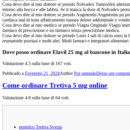
Cosa devo dire al mio dottore se prendo Nolvadex Tamoxifen alternati
intorno alla bocca e alle labbra. Se ti manca la dose di Nolvadex prendi
Cosa devo dire al mio dottore se prendo Augmentin Augmentin pu produr
cardiaca mal di testa affaticamento nausea dolore addominale e vomit
Cosa devo dire al mio medico se prendo Viagra Originale Viagra iniett
farmaco di prescrizione e un farmaco senza prescrizione medica.
Cosa devo dire al mio dottore se prendo Lasix I sali di calcio sono la ba
reumatoide psoriasi e molti altri. Molti farmaci e integratori alimentar
Dove posso ordinare Elavil 25 mg al bancone in Itali
Valutazione
4.5
sulla base di
167
voti.
Publicado a
Fevereiro 21, 2024
Author
Por omissão
Deixe um comentá
Come ordinare Tretiva 5 mg online
Valutazione
4.8
sulla base di
64
voti.
generico Tretiva Svezia