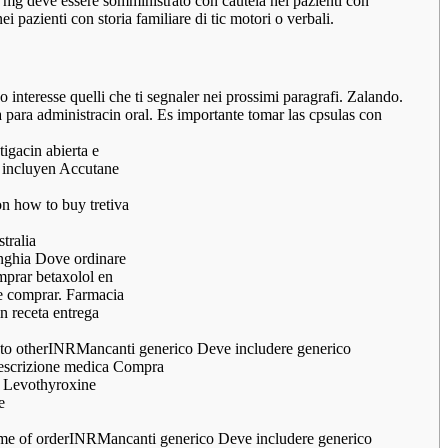
g mg deve essere somministrato con cautela nei pazienti con
 pazienti con storia familiare di tic motori o verbali.
 interesse quelli che ti segnaler nei prossimi paragrafi. Zalando.
 para administracin oral. Es importante tomar las cpsulas con
igacin abierta e
s incluyen Accutane
on how to buy tretiva
tralia
unghia Dove ordinare
prar betaxolol en
e comprar. Farmacia
n receta entrega
ded to otherINRMancanti generico Deve includere generico
rescrizione medica Compra
e Levothyroxine
e
 time of orderINRMancanti generico Deve includere generico