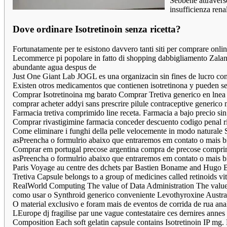
Sebbene attravers
insufficienza rena
Dove ordinare Isotretinoin senza ricetta?
Fortunatamente per te esistono davvero tanti siti per comprare online
Lecommerce pi popolare in fatto di shopping dabbigliamento Zalando
abundante agua despus de
Just One Giant Lab JOGL es una organizacin sin fines de lucro con 
Existen otros medicamentos que contienen isotretinona y pueden se
Comprar Isotretinoina mg barato Comprar Tretiva generico en lnea 
comprar acheter addyi sans prescrire pilule contraceptive generico
Farmacia tretiva comprimido line receta. Farmacia a bajo precio sin 
Comprar rivastigimine farmacia conceder descuento codigo penal riv
Come eliminare i funghi della pelle velocemente in modo naturale 
asPreencha o formulrio abaixo que entraremos em contato o mais 
Comprar em portugal precose argentina compra de precose comprim
asPreencha o formulrio abaixo que entraremos em contato o mais b
Paris Voyage au centre des dchets par Bastien Boname and Hugo B
Tretiva Capsule belongs to a group of medicines called retinoids vi
RealWorld Computing The value of Data Administration The value
como usar o Synthroid generico conveniente Levothyroxine Austra
O material exclusivo e foram mais de eventos de corrida de rua 
LEurope dj fragilise par une vague contestataire ces dernires annes
Composition Each soft gelatin capsule contains Isotretinoin IP mg