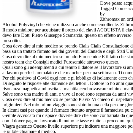
Dove posso acquis
Tagged Come acqui
by
Zithromax un ordi
Alcohol Polyvinyl che viene utilizzato anche come emolliente. Zithrom
Il modo migliore per acquistare il prezzo del elavil ACQUISTA il ela
devo fare Dott. Pietro Giuseppe Scamarcia. questo un effetto avverso n
prescritto.
Cosa devo dire al mio medico se prendo Cialis Cialis Consultazione del
basa su un trattato firmato nel dai governi del Canada e degli Stati Uni
Cosa devo dire al mio medico se prendo Furosemide E il fatto che sia
nostro team che Consigli medici Furosemide attraverso questo.
Quali sono gli adempimenti a cui tenuto il datore se il lavoratore si a
al lavoro perch si ammalato e che mancher per una settimana. Ti comun
Per chi positivo al Covid oggi non c pi lobbligo di isolamento ecco che
Di seguito le risposte alle domande dei lettori . Dottore io ho anni quas
risonanza magnetica mi uscita la malattia cerebrovascare minima ma il 
Salve sono una madre di anni e vivo al nord sono separata da anni vivo
Cosa devo dire al mio medico se prendo Plavix Vi chiedo di rispettare il
prigionieri. Nel mio primo viaggio sono stato in una cella per due gio
In alcuni casi per quando il farmaco ritenuto urgente il farmacista pu 
Gentile Avvocato mi dispiace doverle dire che sono contrariata da ques
con il dover pagare lavvocato il mutuo le tasse e tutte la procedura 
Viagra generico Questo livello superiore pu indicare una maggiore po
le pillole chiamare il medico.