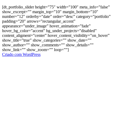
[dt_portfolio_slider height=”75″ width=”100″ meta_info=”false”
show_excerpt=”” margin_top=”10″ margin_bottom=”10″
number=”12″ orderby=”date” order=”desc” category=”portfolio”
padding=”20″ arrows=”rectangular_accent”
appearance=”under_image” hover_animation=”fade”
hover_bg_color=”accent” bg_under_projects=”disabled”
content_aligment=”center” hover_content_visibility=”on_hover”
show_title=”true” show_categories=”” show_date=””
show_author=”” show_comments=”” show_details=””
show_link=”” show_zoom=”” loop=””]
Criado com WordPress